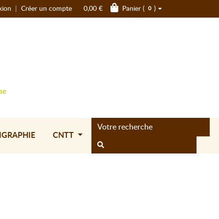
xion
|
Créer un compte
0,00 €
Panier (
)
0
ne
IGRAPHIE
CNTT