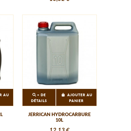
R AU
+ DE
AJOUTER AU
R
DÉTAILS
PANIER
L
JERRICAN HYDROCARBURE
10L
12,13 €