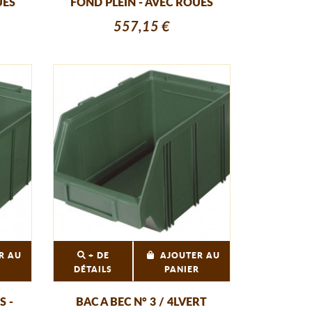
UES
FOND PLEIN - AVEC ROUES
557,15 €
R AU
+ DE
AJOUTER AU
R
DÉTAILS
PANIER
S -
BAC A BEC N° 3 / 4LVERT