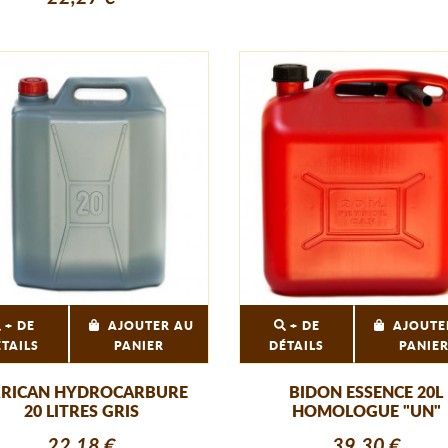
+ DE
AJOUTER AU
+ DE
AJOUTE
ÉTAILS
PANIER
DÉTAILS
PANIE
RRICAN HYDROCARBURE
BIDON ESSENCE 20L
20 LITRES GRIS
HOMOLOGUE "UN"
22,18 €
39,30 €