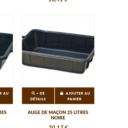
R AU
+ DE
AJOUTER AU
R
DÉTAILS
PANIER
RES
AUGE DE MAÇON 25 LITRES
NOIRE
20,17 €