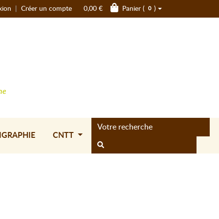
xion
|
Créer un compte
0,00 €
Panier (
)
0
ne
IGRAPHIE
CNTT