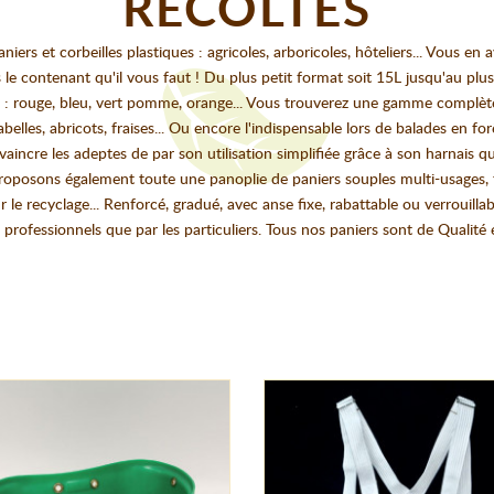
RÉCOLTES
iers et corbeilles plastiques : agricoles, arboricoles, hôteliers... Vous en 
e contenant qu'il vous faut ! Du plus petit format soit 15L jusqu'au plus
les : rouge, bleu, vert pomme, orange... Vous trouverez une gamme complèt
abelles, abricots, fraises... Ou encore l'indispensable lors de balades en f
nvaincre les adeptes de par son utilisation simplifiée grâce à son harnais
roposons également toute une panoplie de paniers souples multi-usages, trè
ur le recyclage... Renforcé, gradué, avec anse fixe, rabattable ou verrouil
s professionnels que par les particuliers. Tous nos paniers sont de Qualité 