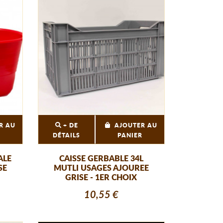
R AU
+ DE
AJOUTER AU
R
DÉTAILS
PANIER
ALE
CAISSE GERBABLE 34L
SE
MUTLI USAGES AJOUREE
GRISE - 1ER CHOIX
10,55 €