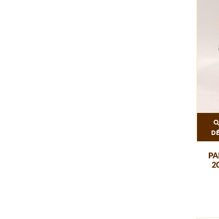
D
PA
2