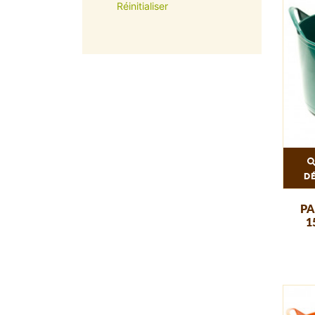
Réinitialiser
D
PA
1