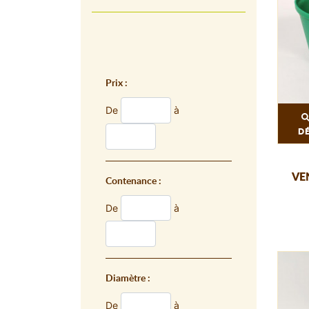
Prix :
De
à
D
VE
Contenance :
De
à
Diamètre :
De
à