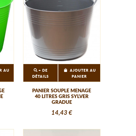
R AU
+ DE
AJOUTER AU
R
DÉTAILS
PANIER
GE
PANIER SOUPLE MENAGE
ME
40 LITRES GRIS SYLVER
GRADUE
14,43 €