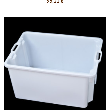
95,22 €