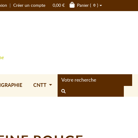
xion
|
Créer un compte
0,00 €
Panier (
)
0
ne
IGRAPHIE
CNTT