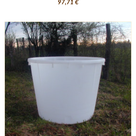
97,71 €