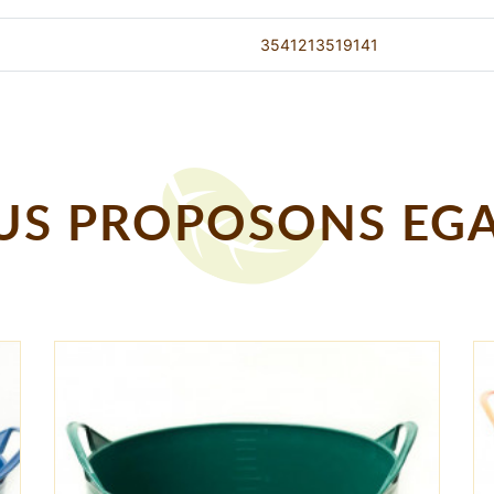
3541213519141
S PROPOSONS EGA