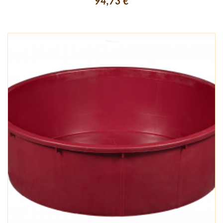
94,73 €