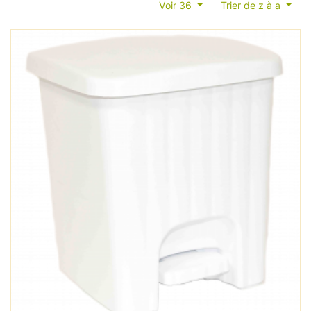
Voir 36
Trier de z à a