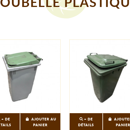
OUBELLE PLASTIQ
+ DE
AJOUTER AU
+ DE
AJOUTE
ÉTAILS
PANIER
DÉTAILS
PANIE