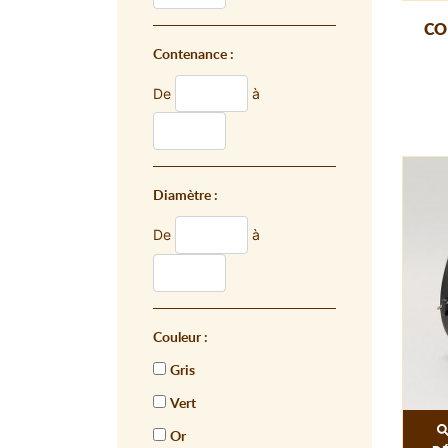
CO
Contenance :
De
à
Diamètre :
De
à
Couleur :
Gris
Vert
Or