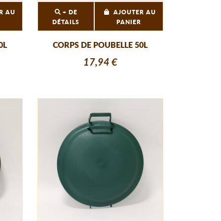
R AU
+ DE
AJOUTER AU
R
DÉTAILS
PANIER
0L
CORPS DE POUBELLE 50L
17,94 €