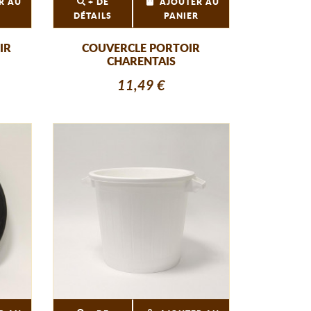
R AU
+ DE
AJOUTER AU
R
DÉTAILS
PANIER
IR
COUVERCLE PORTOIR
CHARENTAIS
11,49 €