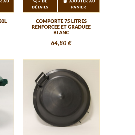
R AU
+ DE
AJOUTER AU
R
DÉTAILS
PANIER
80L
COMPORTE 75 LITRES
RENFORCEE ET GRADUEE
BLANC
64,80 €