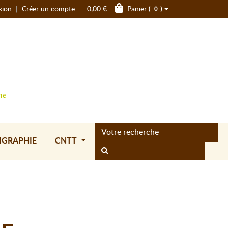
xion
|
Créer un compte
0,00 €
Panier (
)
0
ne
IGRAPHIE
CNTT