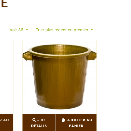
UE
Voir 36
Trier plus récent en premier
R AU
+ DE
AJOUTER AU
R
DÉTAILS
PANIER