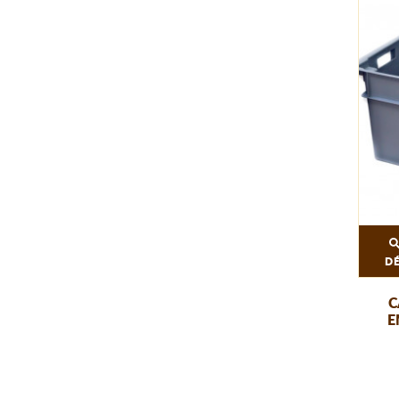
D
C
E