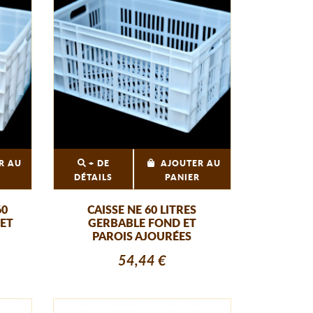
R AU
+ DE
AJOUTER AU
R
DÉTAILS
PANIER
60
CAISSE NE 60 LITRES
 ET
GERBABLE FOND ET
PAROIS AJOURÉES
54,44 €