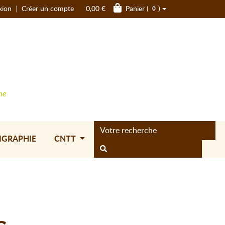
xion
|
Créer un compte
0,00 €
Panier (
)
0
ne
IGRAPHIE
CNTT