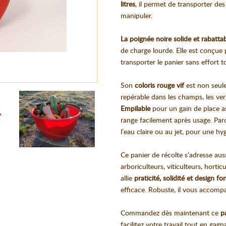
litres
, il permet de transporter de
manipuler.
La poignée noire solide et rabatta
de charge lourde. Elle est conçue
transporter le panier sans effort t
Son
coloris rouge vif
est non seule
repérable dans les champs, les verg
Empilable
pour un gain de place a
range facilement après usage. Paro
l’eau claire ou au jet, pour une hyg
Ce panier de récolte s’adresse aus
arboriculteurs, viticulteurs, horti
allie
praticité, solidité et design fo
efficace. Robuste, il vous accom
Commandez dès maintenant ce
p
facilitez votre travail tout en gagna