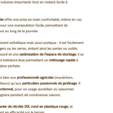
s volumes importants tout en restant facile à
ble
offre une prise en main confortable, même en cas
 pour une manipulation facile, permettant de
out au long de la journée.
ment esthétique mais aussi pratique : il est facilement
ers ou les serres, évitant ainsi les pertes ou oublis.
ssuré et une
optimisation de l’espace de stockage
, il se
i intérieure lisse permettant un
nettoyage rapide
à
iène parfaite.
si bien aux
professionnels agricoles
(maraîchers,
culteurs) qu’aux
particuliers passionnés de jardinage
. Il
nctionnel
, pour un usage quotidien ou saisonnier
pagnera pendant de nombreuses saisons.
anier de récolte 20L rond en plastique rouge
, et
nt en efficacité sur le terrain.