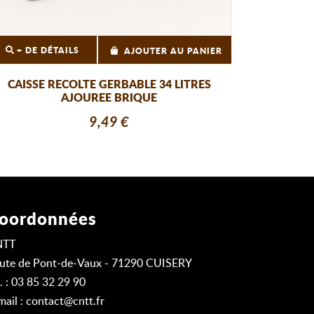
+ DE DÉTAILS
AJOUTER AU PANIER
CAISSE RECOLTE GERBABLE 34 LITRES
AJOUREE BRIQUE
9,49 €
oordonnées
NTT
ute de Pont-de-Vaux - 71290 CUISERY
l. : 03 85 32 29 90
mail :
contact@cntt.fr