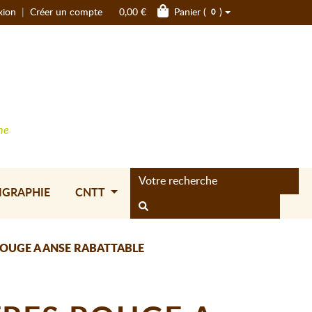
xion
|
Créer un compte
0,00 €
Panier (
)
0
ne
IGRAPHIE
CNTT
ROUGE A ANSE RABATTABLE