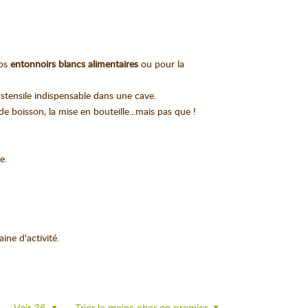
nos
entonnoirs blancs alimentaires
ou pour la
ustensile indispensable dans une cave.
e boisson, la mise en bouteille...mais pas que !
e.
ne d'activité.
Voir 36
Trier le moins cher en premier