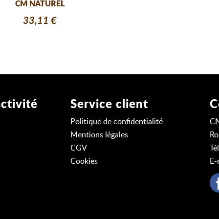
CM NATUREL
33,11 €
ctivité
Service client
C
Politique de confidentialité
C
Mentions légales
Ro
CGV
Té
Cookies
E-