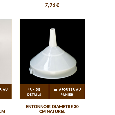
7,96 €
R AU
+ DE
AJOUTER AU
R
DÉTAILS
PANIER
E
ENTONNOIR DIAMETRE 30
 CM
CM NATUREL