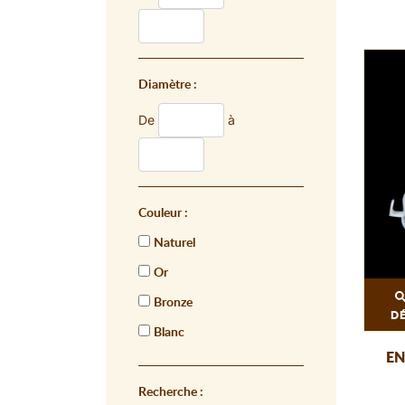
Diamètre :
De
à
Couleur :
Naturel
Or
Bronze
D
Blanc
EN
Recherche :