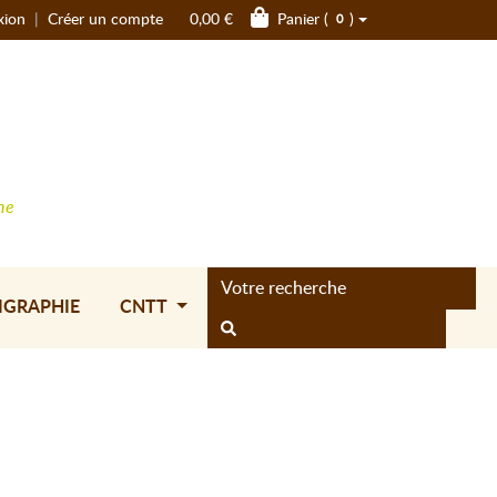
xion
|
Créer un compte
0,00 €
Panier (
)
0
ne
IGRAPHIE
CNTT