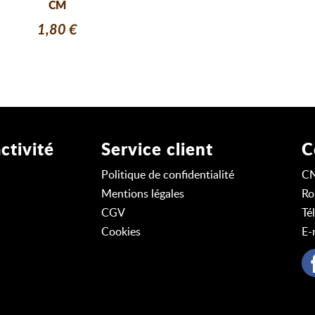
CM
1,80 €
ctivité
Service client
C
Politique de confidentialité
C
Mentions légales
Ro
CGV
Té
Cookies
E-