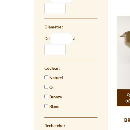
Diamètre :
De
à
Couleur :
Naturel
Or
Bronze
D
Blanc
BR
Recherche :