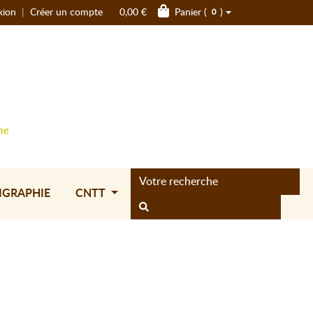
xion
|
Créer un compte
0,00 €
Panier (
)
0
ne
IGRAPHIE
CNTT