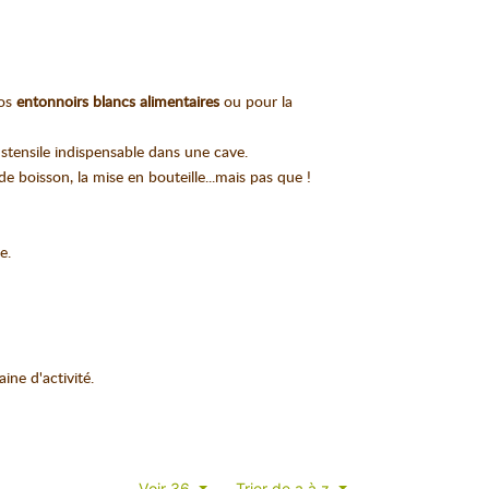
nos
entonnoirs blancs alimentaires
ou pour la
ustensile indispensable dans une cave.
e boisson, la mise en bouteille...mais pas que !
e.
ne d'activité.
Voir 36
Trier de a à z