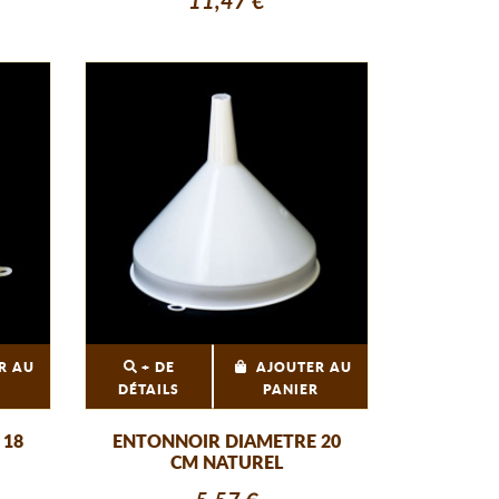
11,47 €
R AU
+ DE
AJOUTER AU
R
DÉTAILS
PANIER
 18
ENTONNOIR DIAMETRE 20
CM NATUREL