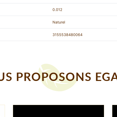
0.012
Naturel
3155538480064
S PROPOSONS EGA