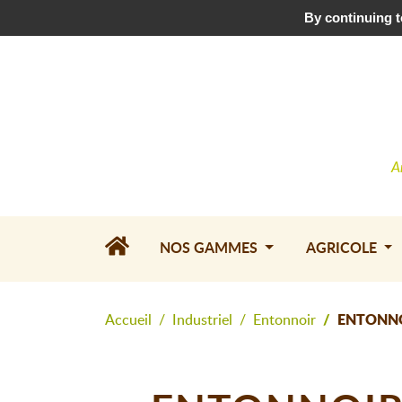
Téléchargez le catalogue
•
Contactez-nous
By continuing to
A
NOS GAMMES
AGRICOLE
Accueil
Industriel
Entonnoir
ENTONNO