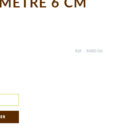
METRE 6 CM
Réf. : 8480-06
IER