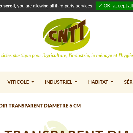
Conne
 scroll,
you are allowing all third-party services
✓ OK, accept all
rticles plastique pour l'agriculture, l'industrie, le ménage et l'hygiè
VITICOLE
INDUSTRIEL
HABITAT
SÉR
IR TRANSPARENT DIAMETRE 6 CM