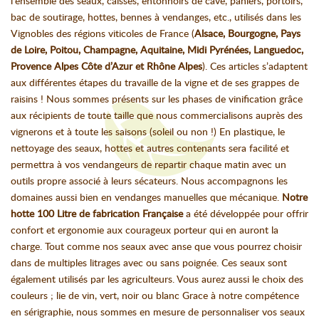
l’ensemble des seaux, caisses, entonnoirs de cave, paniers, portoirs,
bac de soutirage, hottes, bennes à vendanges, etc., utilisés dans les
Vignobles des régions viticoles de France (
Alsace, Bourgogne, Pays
de Loire, Poitou, Champagne, Aquitaine, Midi Pyrénées, Languedoc,
Provence Alpes Côte d’Azur et Rhône Alpes
). Ces articles s’adaptent
aux différentes étapes du travaille de la vigne et de ses grappes de
raisins ! Nous sommes présents sur les phases de vinification grâce
aux récipients de toute taille que nous commercialisons auprès des
vignerons et à toute les saisons (soleil ou non !) En plastique, le
nettoyage des seaux, hottes et autres contenants sera facilité et
permettra à vos vendangeurs de repartir chaque matin avec un
outils propre associé à leurs sécateurs. Nous accompagnons les
domaines aussi bien en vendanges manuelles que mécanique.
Notre
hotte 100 Litre de fabrication Française
a été développée pour offrir
confort et ergonomie aux courageux porteur qui en auront la
charge. Tout comme nos seaux avec anse que vous pourrez choisir
dans de multiples litrages avec ou sans poignée. Ces seaux sont
également utilisés par les agriculteurs. Vous aurez aussi le choix des
couleurs ; lie de vin, vert, noir ou blanc Grace à notre compétence
en sérigraphie, nous sommes en mesure de personnaliser vos seaux