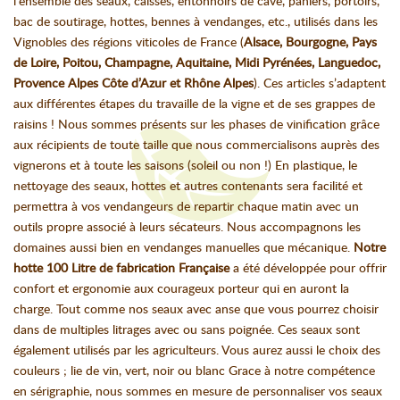
l’ensemble des seaux, caisses, entonnoirs de cave, paniers, portoirs,
bac de soutirage, hottes, bennes à vendanges, etc., utilisés dans les
Vignobles des régions viticoles de France (
Alsace, Bourgogne, Pays
de Loire, Poitou, Champagne, Aquitaine, Midi Pyrénées, Languedoc,
Provence Alpes Côte d’Azur et Rhône Alpes
). Ces articles s’adaptent
aux différentes étapes du travaille de la vigne et de ses grappes de
raisins ! Nous sommes présents sur les phases de vinification grâce
aux récipients de toute taille que nous commercialisons auprès des
vignerons et à toute les saisons (soleil ou non !) En plastique, le
nettoyage des seaux, hottes et autres contenants sera facilité et
permettra à vos vendangeurs de repartir chaque matin avec un
outils propre associé à leurs sécateurs. Nous accompagnons les
domaines aussi bien en vendanges manuelles que mécanique.
Notre
hotte 100 Litre de fabrication Française
a été développée pour offrir
confort et ergonomie aux courageux porteur qui en auront la
charge. Tout comme nos seaux avec anse que vous pourrez choisir
dans de multiples litrages avec ou sans poignée. Ces seaux sont
également utilisés par les agriculteurs. Vous aurez aussi le choix des
couleurs ; lie de vin, vert, noir ou blanc Grace à notre compétence
en sérigraphie, nous sommes en mesure de personnaliser vos seaux