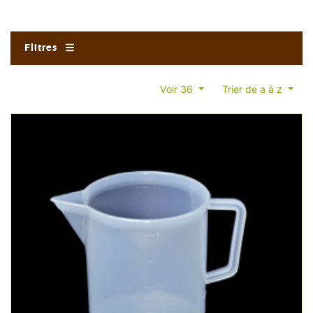
Filtres
Voir 36
Trier de a à z