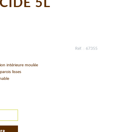
CIDE 5L
Réf. : 67355
tion intérieure moulée
parois lisses
rmable
IER