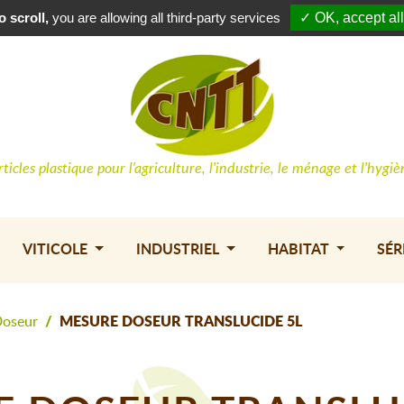
Conne
 scroll,
you are allowing all third-party services
✓ OK, accept all
rticles plastique pour l'agriculture, l'industrie, le ménage et l'hygiè
VITICOLE
INDUSTRIEL
HABITAT
SÉR
Doseur
MESURE DOSEUR TRANSLUCIDE 5L