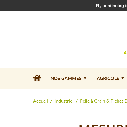
Téléchargez le catalogue
•
Contactez-nous
By continuing to
A
NOS GAMMES
AGRICOLE
Accueil
Industriel
Pelle à Grain & Pichet 