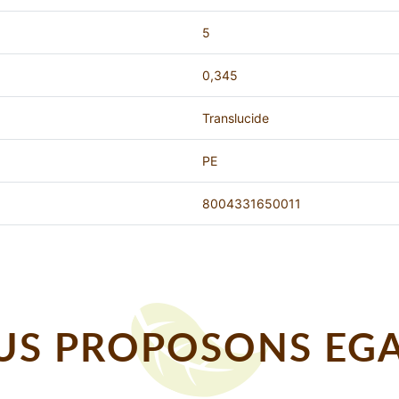
5
0,345
Translucide
PE
8004331650011
S PROPOSONS EGA