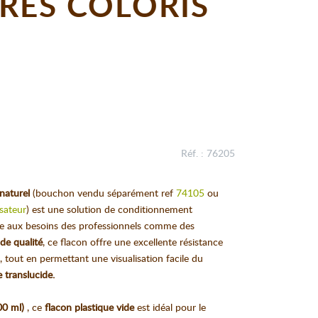
RES COLORIS
Réf. : 76205
 naturel
(bouchon vendu séparément ref
74105
ou
isateur
) est une solution de conditionnement
e aux besoins des professionnels comme des
 de qualité
, ce flacon offre une excellente résistance
 tout en permettant une visualisation facile du
e translucide.
00 ml)
, ce
flacon plastique vide
est idéal pour le