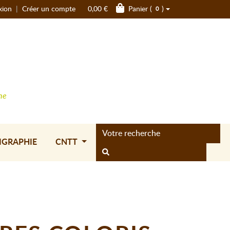
xion
|
Créer un compte
0,00 €
Panier (
)
0
ne
IGRAPHIE
CNTT