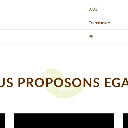
0,03
Translucide
PE
S PROPOSONS EGA