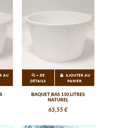
R AU
+ DE
AJOUTER AU
R
DÉTAILS
PANIER
S
BAQUET BAS 110 LITRES
NATUREL
63,55 €