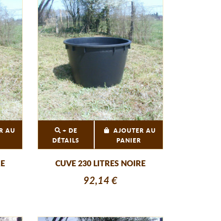
R AU
+ DE
AJOUTER AU
R
DÉTAILS
PANIER
RE
CUVE 230 LITRES NOIRE
92,14 €