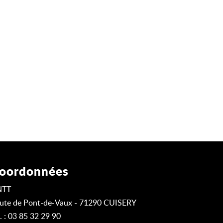
oordonnées
NTT
ute de Pont-de-Vaux - 71290 CUISERY
l. : 03 85 32 29 90