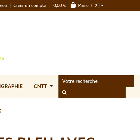
xion
|
Créer un compte
0,00 €
Panier (
)
0
ne
IGRAPHIE
CNTT
E