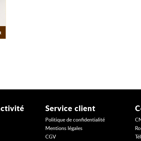
R
ctivité
Service client
C
Politique de confidentialité
C
Mentions légales
Ro
CGV
Té