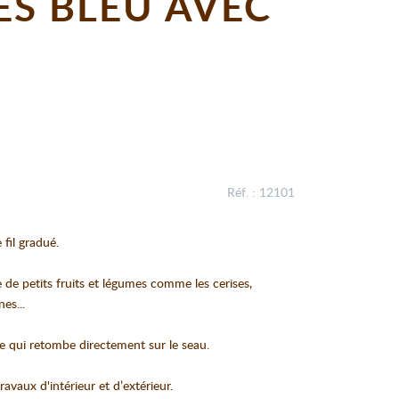
ES BLEU AVEC
Réf. : 12101
 fil gradué.
e de petits fruits et légumes comme les cerises,
es...
se qui retombe directement sur le seau.
avaux d'intérieur et d’extérieur.