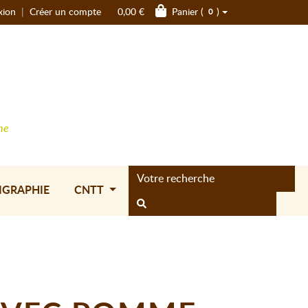
xion
|
Créer un compte
0,00 €
Panier (
)
0
ne
IGRAPHIE
CNTT