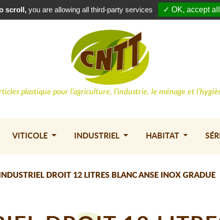
Conne
 scroll,
you are allowing all third-party services
✓ OK, accept all
rticles plastique pour l'agriculture, l'industrie, le ménage et l'hygiè
VITICOLE
INDUSTRIEL
HABITAT
SÉR
INDUSTRIEL DROIT 12 LITRES BLANC ANSE INOX GRADUE