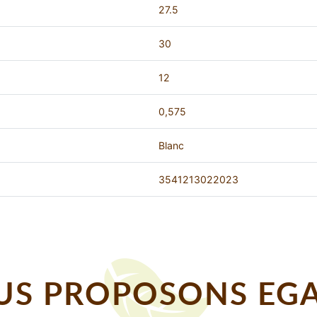
27.5
30
12
0,575
Blanc
3541213022023
S PROPOSONS EGA