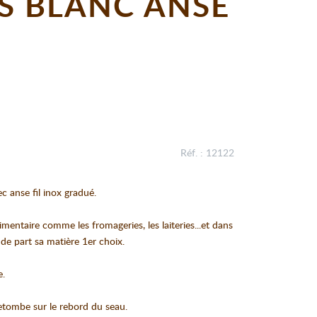
ES BLANC ANSE
Réf. : 12122
c anse fil inox gradué.
imentaire comme les fromageries, les laiteries...et dans
 de part sa matière 1er choix.
e.
retombe sur le rebord du seau.