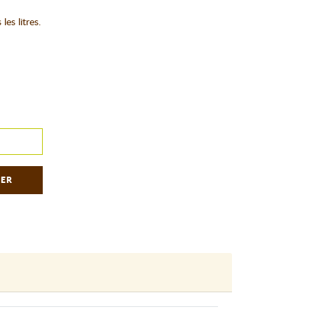
es litres.
IER