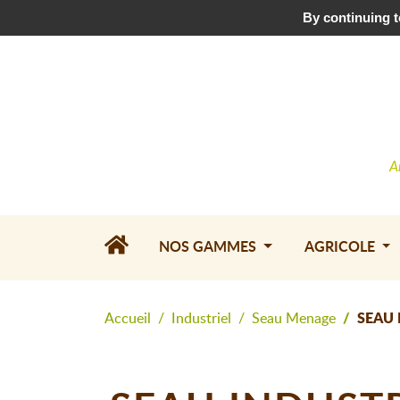
Téléchargez le catalogue
•
Contactez-nous
By continuing to
A
NOS GAMMES
AGRICOLE
Accueil
Industriel
Seau Menage
SEAU 