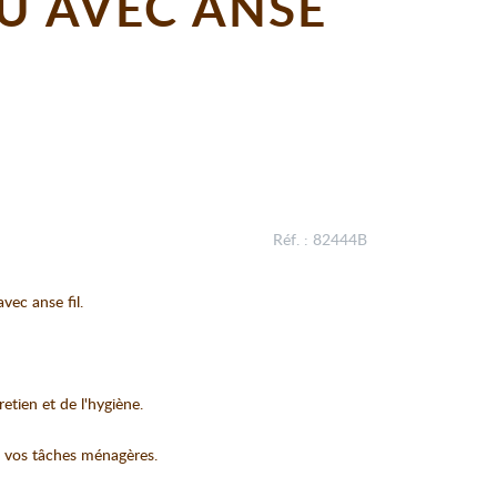
EU AVEC ANSE
Réf. : 82444B
vec anse fil.
retien et de l'hygiène.
e vos tâches ménagères.