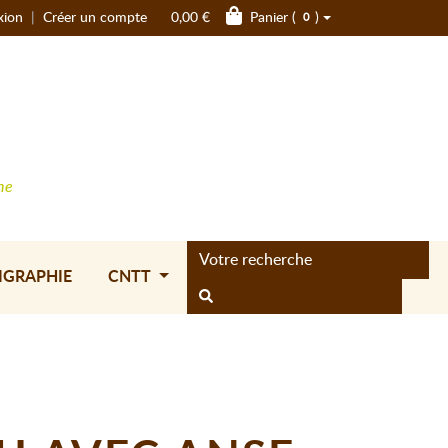
xion
|
Créer un compte
0,00 €
Panier (
)
0
ne
IGRAPHIE
CNTT