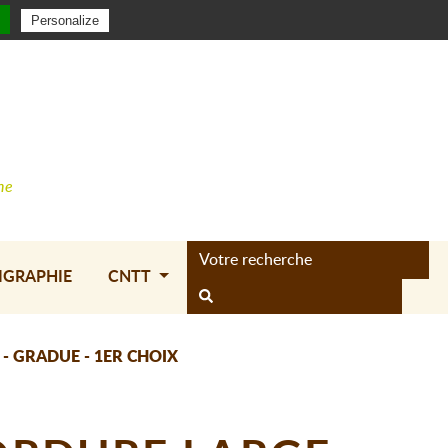
xion
|
Créer un compte
0,00 €
Panier (
)
Personalize
0
ne
IGRAPHIE
CNTT
 - GRADUE - 1ER CHOIX