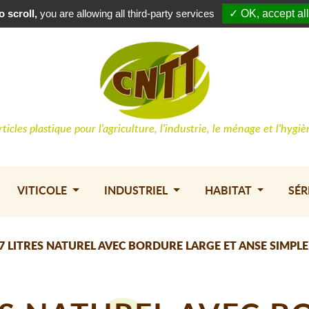
Conne
 scroll,
you are allowing all third-party services
✓ OK, accept all
rticles plastique pour l'agriculture, l'industrie, le ménage et l'hygiè
VITICOLE
INDUSTRIEL
HABITAT
SÉR
7 LITRES NATUREL AVEC BORDURE LARGE ET ANSE SIMPLE