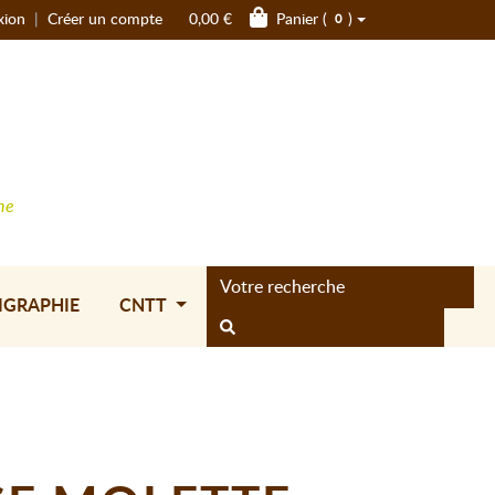
xion
|
Créer un compte
0,00 €
Panier (
)
0
ne
IGRAPHIE
CNTT