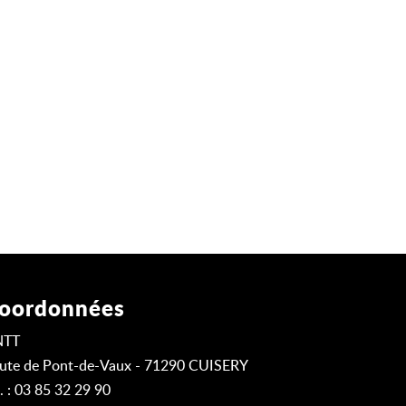
oordonnées
NTT
ute de Pont-de-Vaux - 71290 CUISERY
l. : 03 85 32 29 90