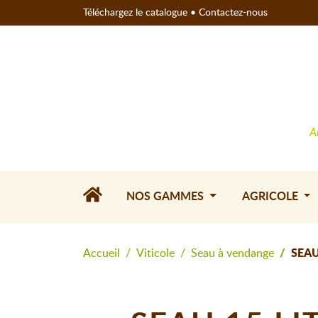
Téléchargez le catalogue
•
Contactez-nous
A
NOS GAMMES
AGRICOLE
Accueil
Viticole
Seau à vendange
SEAU