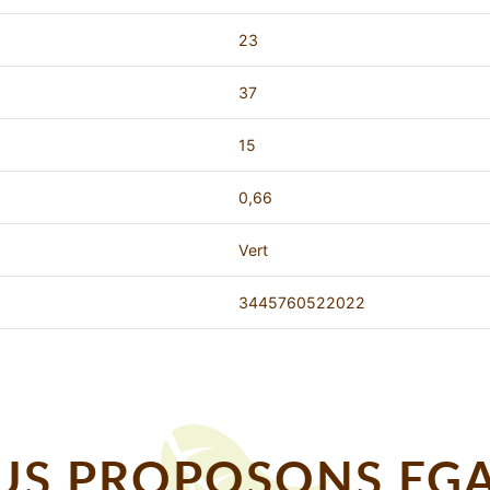
23
37
15
0,66
Vert
3445760522022
S PROPOSONS EGA