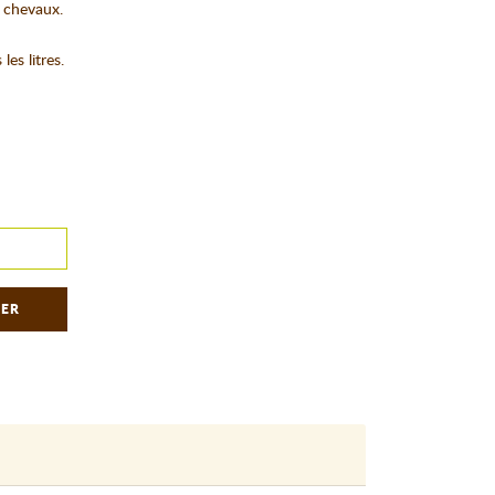
s chevaux.
es litres.
IER