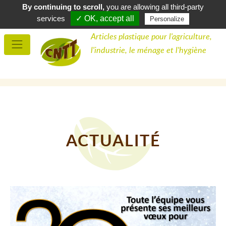
By continuing to scroll,
you are allowing all third-party
0,00 €
Panier (
)
0
services
✓ OK, accept all
Personalize
Articles plastique pour l'agriculture,
l'industrie, le ménage et l'hygiène
ACTUALITÉ