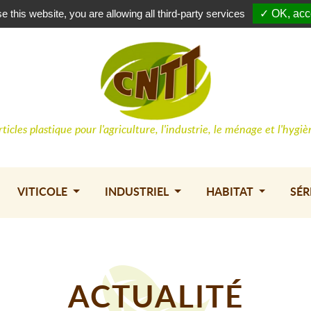
Conne
e this website, you are allowing all third-party services
✓ OK, acce
rticles plastique pour l'agriculture, l'industrie, le ménage et l'hygiè
VITICOLE
INDUSTRIEL
HABITAT
SÉR
ACTUALITÉ