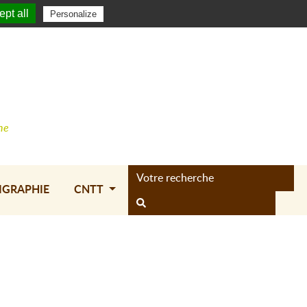
xion
|
Créer un compte
0,00 €
Panier (
)
pt all
Personalize
0
ne
IGRAPHIE
CNTT