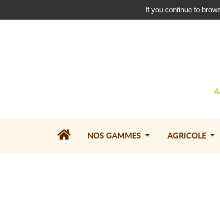
Téléchargez le catalogue
•
Contactez-nous
If you continue to brows
A
NOS GAMMES
AGRICOLE