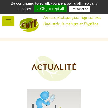
By continuing to scroll,
you are allowing all third-party
0,00 €
Panier (
)
0
services
✓ OK, accept all
Personalize
Articles plastique pour l'agriculture,
l'industrie, le ménage et l'hygiène
ACTUALITÉ